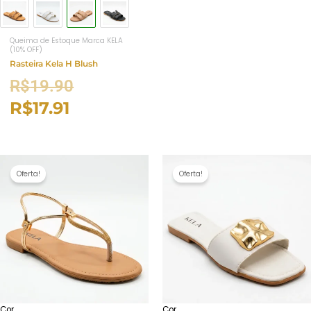
Queima de Estoque Marca KELA
(10% OFF)
Rasteira Kela H Blush
R$
19.90
R$
17.91
Oferta!
Oferta!
Cor
Cor