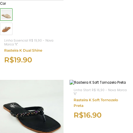
Cor
Linha Essencial R$ 19,90 - Nova
Marca "K"
Rasteira K Dual Shine
R$
19.90
Linha Start R$ 16,90 - Nova Marca
"K"
Rasteira K Soft Tornozelo
Preta
R$
16.90