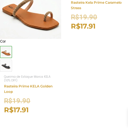
Rasteira Kela Prime Caramelo
Strass
R$
19.90
R$
17.91
Cor
Queima de Estoque Marca KELA
(10% OFF)
Rasteira Prime KELA Golden
Loop
R$
19.90
R$
17.91