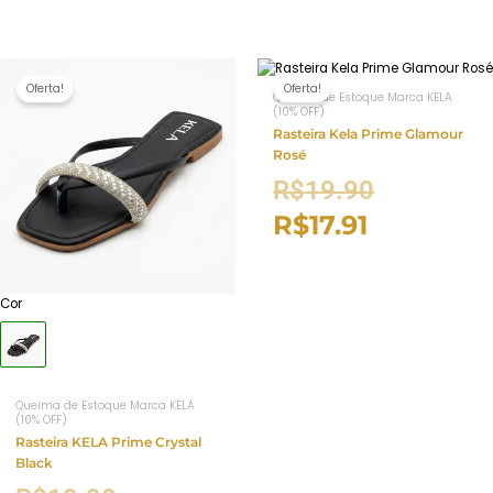
Oferta!
Oferta!
Queima de Estoque Marca KELA
(10% OFF)
Rasteira Kela Prime Glamour
Rosé
R$
19.90
R$
17.91
Cor
Queima de Estoque Marca KELA
(10% OFF)
Rasteira KELA Prime Crystal
Black