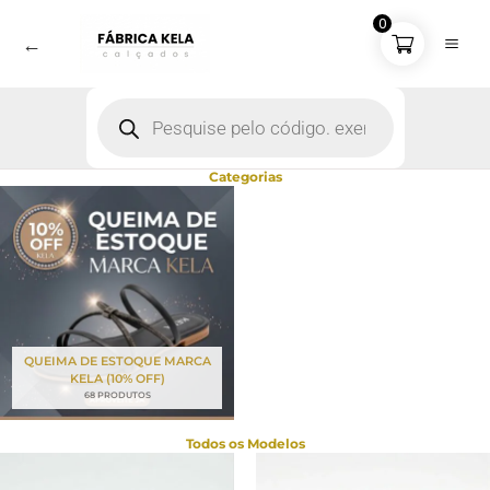
Ir
0
para
←
o
conteúdo
Pesquisar
produtos
Categorias
Rasteira Kela Prime Noite Dourada - 37
QUEIMA DE ESTOQUE MARCA
KELA (10% OFF)
68 PRODUTOS
Todos os Modelos