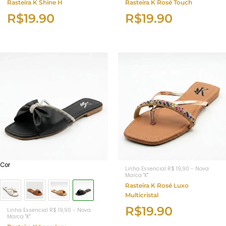
Rasteira K Shine H
Rasteira K Rosé Touch
R$
19.90
R$
19.90
Cor
Linha Essencial R$ 19,90 - Nova
Marca "K"
Rasteira K Rosé Luxo
Multicristal
R$
19.90
Linha Essencial R$ 19,90 - Nova
Marca "K"