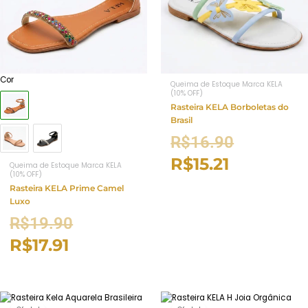
Cor
Queima de Estoque Marca KELA
(10% OFF)
Rasteira KELA Borboletas do
Brasil
R$
16.90
R$
15.21
Queima de Estoque Marca KELA
(10% OFF)
Rasteira KELA Prime Camel
Luxo
R$
19.90
R$
17.91