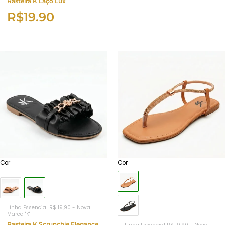
Rasteira K Laço Lux
R$
19.90
Cor
Cor
Linha Essencial R$ 19,90 - Nova
Marca "K"
Rasteira K Scrunchie Elegance