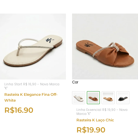
Cor
Linha Start R$ 16,90 - Nova Marca
"K"
Rasteira K Elegance Fina Off-
White
R$
16.90
Linha Essencial R$ 19,90 - Nova
Marca "K"
Rasteira K Laço Chic
R$
19.90