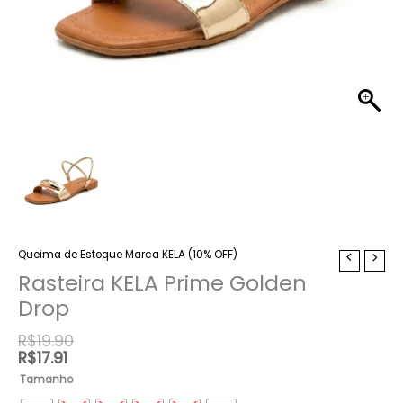
Queima de Estoque Marca KELA (10% OFF)
Rasteira
KELA
Rasteira KELA Prime Golden
Prime
Drop
Golden
Drop
R$
19.90
quantidade
R$
17.91
Tamanho