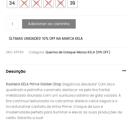
34
35
36
37
38
39
Adicionar ao carrinho
ÚLTIMAS UNIDADES! 10% OFF NA MARCA KELA
SKU:
KP789
Categoria:
Queima de Estoque Marca KELA (10% OFF)
Descrição
Rasteira KELA Prime Golden Drop
. Elegância absoluta! Com bico
quadrado e palmilha caramelo, destaca-se pela tira frontal
metalizada dourada com um suntuoso adorno de gota vazada. A
tira contínua texturizada no calcanhar oferece calce seguro e o
inconfundível conforto da linha Prime. O toque de luxo e
modernidade perfeito para iluminar e elevar as suas produções de
verão. Garanta a sua!