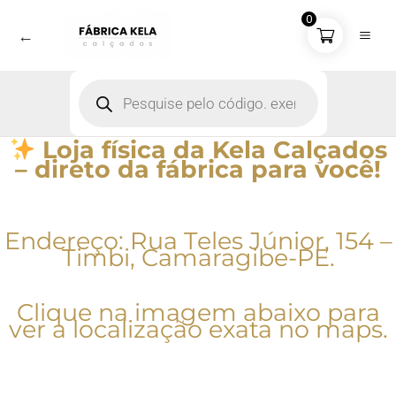
Ir
0
para
←
o
conteúdo
Pesquisar
produtos
Loja física da Kela Calçados
– direto da fábrica para você!
Endereço: Rua Teles Júnior, 154 –
Timbi, Camaragibe-PE.
Clique na imagem abaixo para
ver a localização exata no maps.