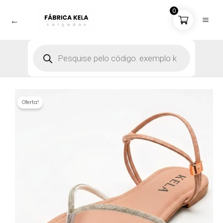
Ir
0
para
←
o
conteúdo
Pesquisar
produtos
Oferta!
Rasteira K Bella Laço - 37