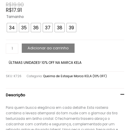
R$
19.90
R$
17.91
Tamanho
34
35
36
37
38
39
Adicionar ao carrinho
ÚLTIMAS UNIDADES! 10% OFF NA MARCA KELA
SKU:
K726
Categoria:
Queima de Estoque Marca KELA (10% OFF)
Descrição
Para quem busca elegância em cada detalhe. Esta rasteira
combina a leveza atemporal do tom nude com o glamour da tira
texturizada em brilho cristal. O fechamento traseiro abraça o
calcanhar com conforto e segurança, complementado por um
refinado aplique dourado lateral. Uma peça curinga, fresquinha e