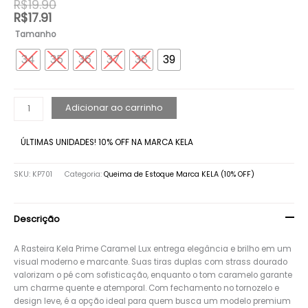
R$
19.90
quantidade
R$
17.91
Tamanho
34
35
36
37
38
39
Adicionar ao carrinho
ÚLTIMAS UNIDADES! 10% OFF NA MARCA KELA
SKU:
KP701
Categoria:
Queima de Estoque Marca KELA (10% OFF)
Descrição
A Rasteira Kela Prime Caramel Lux entrega elegância e brilho em um
visual moderno e marcante. Suas tiras duplas com strass dourado
valorizam o pé com sofisticação, enquanto o tom caramelo garante
um charme quente e atemporal. Com fechamento no tornozelo e
design leve, é a opção ideal para quem busca um modelo premium