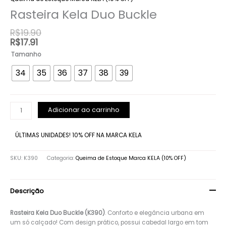
Rasteira Kela Duo Buckle
R$
19.90
R$
17.91
Tamanho
34
35
36
37
38
39
Adicionar ao carrinho
ÚLTIMAS UNIDADES! 10% OFF NA MARCA KELA
SKU:
K390
Categoria:
Queima de Estoque Marca KELA (10% OFF)
Descrição
Rasteira Kela Duo Buckle (K390)
. Conforto e elegância urbana em
um só calçado! Com design prático, possui cabedal largo em tom