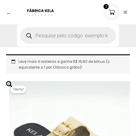
Ir
7
para
←
o
conteúdo
Pesquisar
produtos
Leve mais 4 rasteiras e ganhe R$ 16,90 de bônus (o
equivalente a 1 par Clássico grátis)!
Oferta!