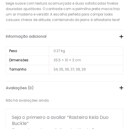
bege suave com textura acamurçada e duas sofisticadas fivelas
douradas ajustáveis. O contraste com a palmilha preta macia traz
um ar moderno e versátil. A escolha perfeita para compor looks
casuais cheios de atitude, combinando do jeans à alfaiataria leve!
Informação adicional
Peso
0.27 kg
Dimensões
25.5 × 10 × 3 cm
Tamanho
34, 35, 36, 37, 38, 39
Avaliações (0)
Não há avaliações ainda.
Seja o primeiro a avaliar “Rasteira Kela Duo
Buckle”