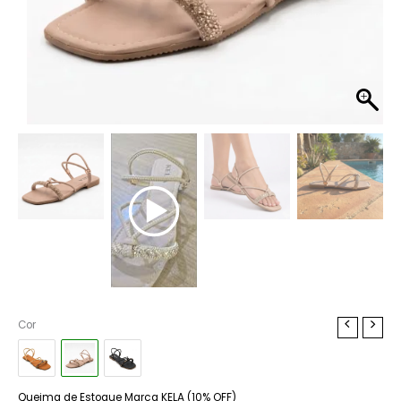
Rasteira
Cor
Kela
Prime
Nude
Glam
Queima de Estoque Marca KELA (10% OFF)