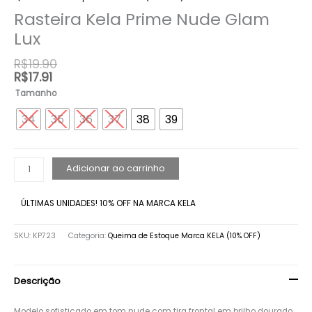
Lux
Rasteira Kela Prime Nude Glam
quantidade
Lux
R$
19.90
R$
17.91
Tamanho
34
35
36
37
38
39
Adicionar ao carrinho
ÚLTIMAS UNIDADES! 10% OFF NA MARCA KELA
SKU:
KP723
Categoria:
Queima de Estoque Marca KELA (10% OFF)
Descrição
Modelo sofisticado em tom nude com tira frontal em brilho dourado