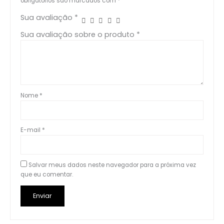
obrigatórios são marcados com
*
Sua avaliação
*
Sua avaliação sobre o produto
*
Nome
*
E-mail
*
Salvar meus dados neste navegador para a próxima vez
que eu comentar.