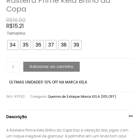
Rasteira Prime Kela Brilho da
Kela
Copa
Brilho
da
R$
16.90
Copa
R$
15.21
quantidade
Tamanho
34
35
36
37
38
39
Adicionar ao carrinho
ÚLTIMAS UNIDADES! 10% OFF NA MARCA KELA
SKU:
KP762
Categoria:
Queima de Estoque Marca KELA (10% OFF)
Descrição
A Rasteira Prime Kela Brilho da Copa traz a vibração dos jogos com
um toque inegável de glamour. A palmilha em um lindo tom azul