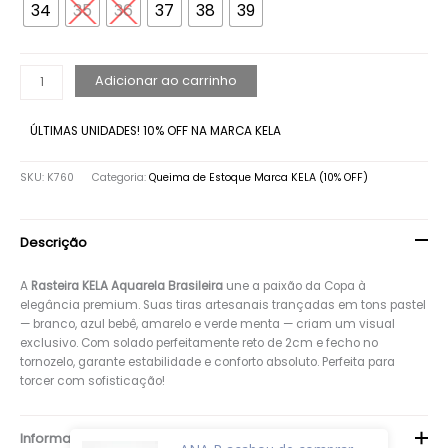
34
35
36
37
38
39
Adicionar ao carrinho
ÚLTIMAS UNIDADES! 10% OFF NA MARCA KELA
SKU:
K760
Categoria:
Queima de Estoque Marca KELA (10% OFF)
Descrição
A
Rasteira KELA Aquarela Brasileira
une a paixão da Copa à
elegância premium. Suas tiras artesanais trançadas em tons pastel
— branco, azul bebê, amarelo e verde menta — criam um visual
exclusivo. Com solado perfeitamente reto de 2cm e fecho no
tornozelo, garante estabilidade e conforto absoluto. Perfeita para
torcer com sofisticação!
Informação adicional