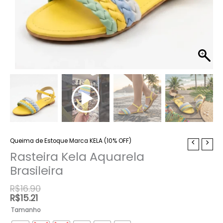
Queima de Estoque Marca KELA (10% OFF)
Rasteira
Kela
Rasteira Kela Aquarela
Aquarela
Brasileira
Brasileira
quantidade
R$
16.90
R$
15.21
Tamanho