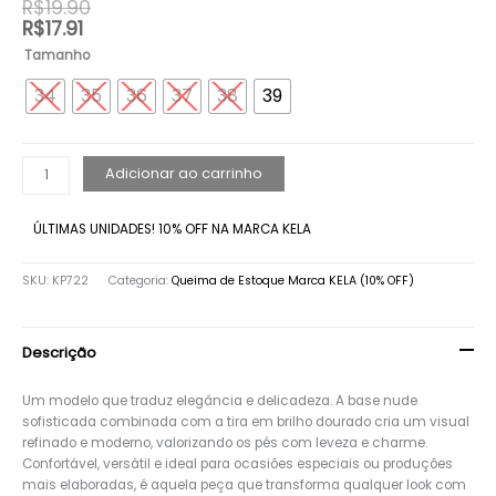
R$
19.90
Brilhante
R$
17.91
quantidade
Tamanho
34
35
36
37
38
39
Adicionar ao carrinho
ÚLTIMAS UNIDADES! 10% OFF NA MARCA KELA
SKU:
KP722
Categoria:
Queima de Estoque Marca KELA (10% OFF)
Descrição
Um modelo que traduz elegância e delicadeza. A base nude
sofisticada combinada com a tira em brilho dourado cria um visual
refinado e moderno, valorizando os pés com leveza e charme.
Confortável, versátil e ideal para ocasiões especiais ou produções
mais elaboradas, é aquela peça que transforma qualquer look com