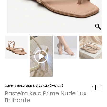
Queima de Estoque Marca KELA (10% OFF)
Rasteira
Kela
Rasteira Kela Prime Nude Lux
Prime
Brilhante
Nude
Lux