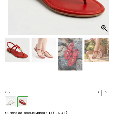
Rasteira
Cor
Kela
Rubi
Glam
quantidade
Queima de Estoque Marca KELA (10% OFF)