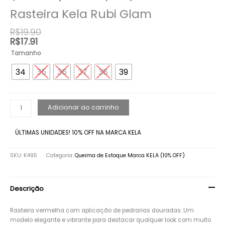
Rasteira Kela Rubi Glam
R$
19.90
R$
17.91
Tamanho
34
35
36
37
38
39
Adicionar ao carrinho
ÚLTIMAS UNIDADES! 10% OFF NA MARCA KELA
SKU:
K495
Categoria:
Queima de Estoque Marca KELA (10% OFF)
Descrição
Rasteira vermelha com aplicação de pedrarias douradas. Um
modelo elegante e vibrante para destacar qualquer look com muito