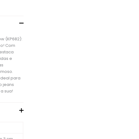
ow (KP682):
ilo! Com
destaca
idas e
as
rmoso.
 ideal para
o jeans
 a sua!
 × 3 cm