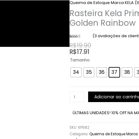
Queima de Estoque Marca KELA (1
Kela
Prime
Rasteira Kela Pri
Golden
Golden Rainbow
Rainbow
quantidade
(
3
avaliações de clien
Avaliado
3
R$
19.90
como
5.00
R$
17.91
de 5, com
baseado em
avaliações
Tamanho
de clientes
34
35
36
37
38
Adicionar ao carrinh
ÚLTIMAS UNIDADES! 10% OFF NA M
SKU:
KP682
Categoria:
Queima de Estoque Marca 