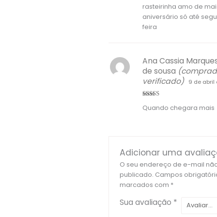
rasteirinha amo de ma
aniversário só até seg
feira
Ana Cassia Marques
de sousa
(comprad
verificado)
9 de abril
Avaliação
5
Quando chegara mais
de 5
Adicionar uma avalia
O seu endereço de e-mail não
publicado.
Campos obrigatóri
marcados com
*
Sua avaliação
*