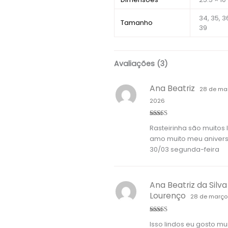
34, 35, 36
Tamanho
39
Avaliações (3)
Ana Beatriz
28 de ma
2026
Avaliação
5
Rasteirinha são muitos 
de 5
amo muito meu anivers
30/03 segunda-feira
Ana Beatriz da Silva
Lourenço
28 de março
Avaliação
5
Isso lindos eu gosto mu
de 5