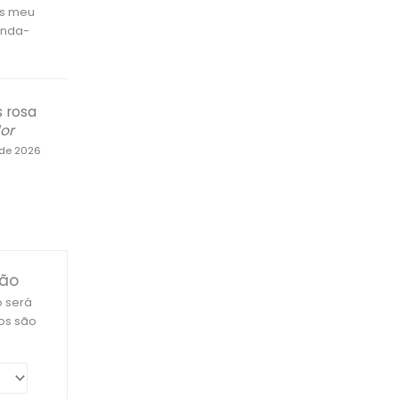
is meu
unda-
 rosa
or
 de 2026
ção
 será
os são