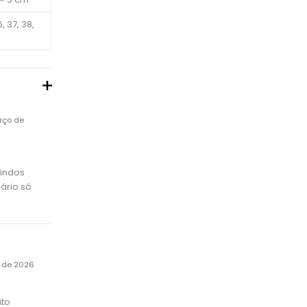
, 37, 38,
rço de
lindos
ário só
 de 2026
ito