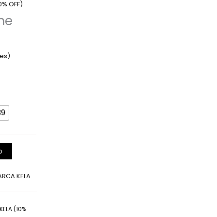
0% OFF)
me
tes)
39
o
ARCA KELA
KELA (10%