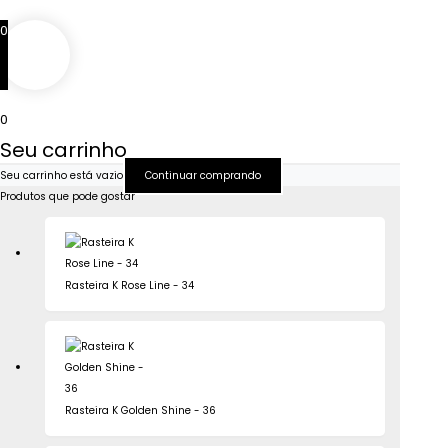
Ir
0
para
o
conteúdo
0
Seu carrinho
Seu carrinho está vazio
Continuar comprando
Produtos que pode gostar
Rasteira K Rose Line - 34
Rasteira K Golden Shine - 36