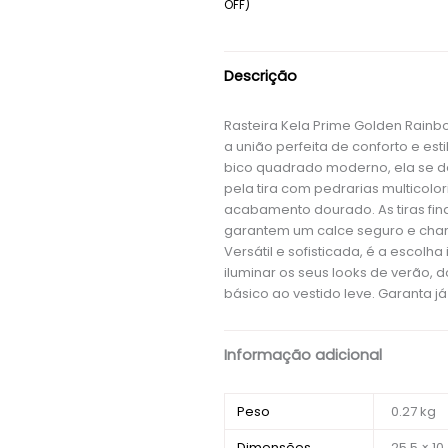
OFF)
Descrição
Rasteira Kela Prime Golden Rainb
a união perfeita de conforto e est
bico quadrado moderno, ela se 
pela tira com pedrarias multicolor
acabamento dourado. As tiras fin
garantem um calce seguro e cha
Versátil e sofisticada, é a escolha
iluminar os seus looks de verão, d
básico ao vestido leve. Garanta já
Informação adicional
Peso
0.27 kg
Dimensões
25.5 × 10