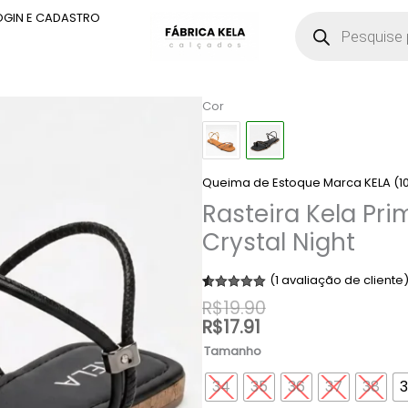
Pesquisar
OGIN E CADASTRO
produtos
Rasteira
Cor
Kela
Prime
Crystal
Night
Queima de Estoque Marca KELA (1
quantidade
Rasteira Kela Pri
Crystal Night
(
1
avaliação de cliente
Avaliado
1
R$
19.90
como
5.00
R$
17.91
de 5, com
baseado
em
Tamanho
avaliação de
cliente
34
35
36
37
38
3