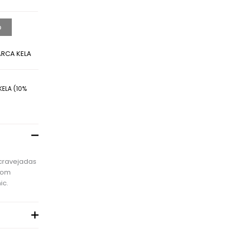
o
ARCA KELA
KELA (10%
 cravejadas
com
ic.