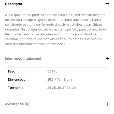
Descrição
A joia que faltava para iluminar os seus dias. Esta rasteira destaca-
se pelo seu design elegante com tira central adornada por uma
sofisticada pedraria em formato de gota e detalhes geométricos
dourados. Na cor branca, ela é a escolha perfeita para compor looks
frescos de verão ou produções arrumadinhas para o final de
semana, garantindo conforto absoluto e um calce super seguro
com fechamento em fivela no tornozelo.
Informação adicional
Peso
0.27 kg
Dimensões
25.5 × 10 × 3 cm
Tamanho
34, 35, 36, 37, 38, 39
Avaliações (0)