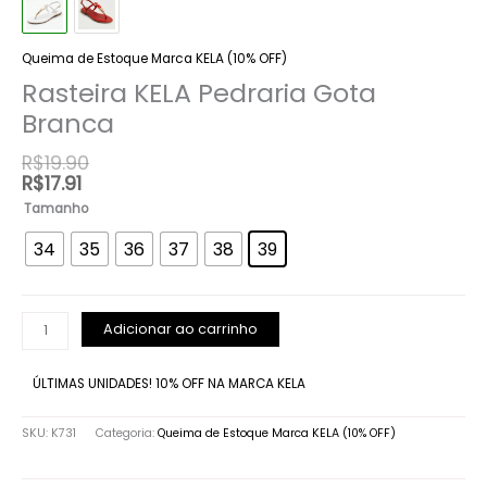
Pedraria
Gota
Branca
Queima de Estoque Marca KELA (10% OFF)
quantidade
Rasteira KELA Pedraria Gota
Branca
R$
19.90
R$
17.91
Tamanho
34
35
36
37
38
39
Adicionar ao carrinho
ÚLTIMAS UNIDADES! 10% OFF NA MARCA KELA
SKU:
K731
Categoria:
Queima de Estoque Marca KELA (10% OFF)