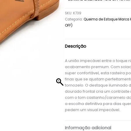
SKU:
K739
Categoria:
Queima de Estoque Marca 
OFF)
Descrição
A união impecável entre o toque rú
acabamento premium. Com solado
super confortável, esta rasteira po
finas que se ajustam perfeitamen
tornozelo. O destaque iluminado 
dourado frontal cria um contraste 
com o tom castanho/caramelo do 
a escolha definitiva para dias que
pedem um visual impecável.
Informação adicional