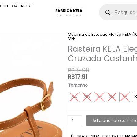
Pesquisar
OGIN E CADASTRO
produtos
Queima de Estoque Marca KELA (1
Rasteira
OFF)
KELA
Rasteira KELA El
Elegance
Cruzada
Cruzada Castan
Castanho
quantidade
R$
19.90
R$
17.91
Tamanho
34
35
36
37
38
3
Adicionar ao carrinh
ÚLTIMAS UNIDADES! 10% OFF NA M