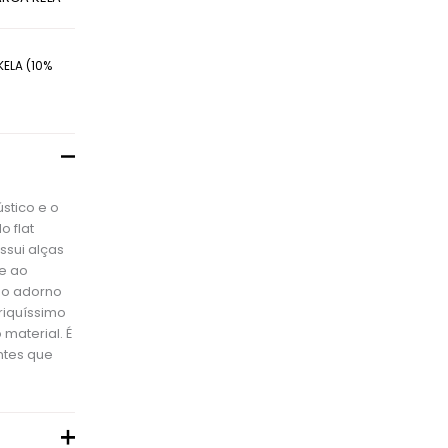
KELA (10%
stico e o
 flat
ssui alças
te ao
do adorno
riquíssimo
material. É
ntes que