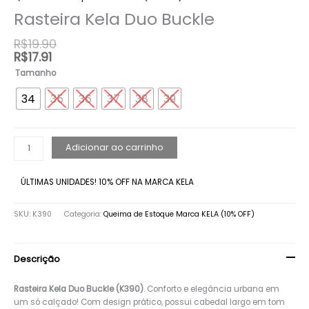
Rasteira Kela Duo Buckle
R$
19.90
R$
17.91
Tamanho
34
35
36
37
38
39
Adicionar ao carrinho
ÚLTIMAS UNIDADES! 10% OFF NA MARCA KELA
SKU:
K390
Categoria:
Queima de Estoque Marca KELA (10% OFF)
Descrição
Rasteira Kela Duo Buckle (K390)
. Conforto e elegância urbana em
um só calçado! Com design prático, possui cabedal largo em tom