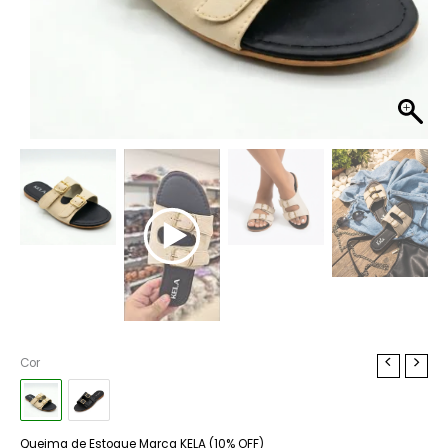
Rasteira
Cor
Kela
Duo
Buckle
quantidade
Queima de Estoque Marca KELA (10% OFF)